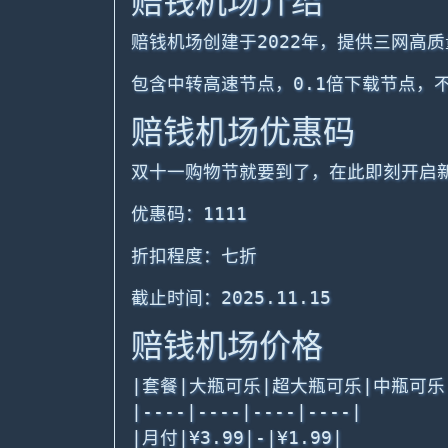
赔钱机场介绍
赔钱机场创建于2022年，提供三网高质量
包含中转高速节点，0.1倍下载节点，
赔钱机场优惠码
双十一购物节就要到了，在此即刻开启
优惠码：1111
折扣程度：七折
截止时间：2025.11.15
赔钱机场价格
|套餐|大瓶可乐|超大瓶可乐|中瓶可乐
|----|----|----|----|
|月付|¥3.99|-|¥1.99|