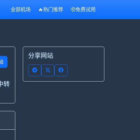
全部机场
🔥热门推荐
🤑免费试用
分享网站
站
中转