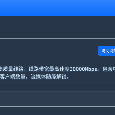
访问网
高质量线路，线路带宽最高速度20000Mbps。包含
制客户端数量，流媒体随缘解锁。