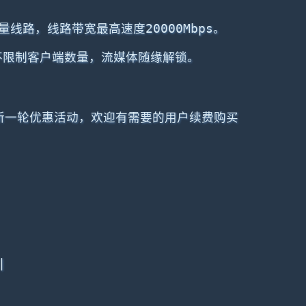
线路，线路带宽最高速度20000Mbps。
不限制客户端数量，流媒体随缘解锁。
新一轮优惠活动，欢迎有需要的用户续费购买
|